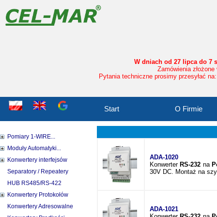
W dniach od 27 lipca do 7 
Zamówienia złożone w
Pytania techniczne prosimy przesyłać na:
Start
O Firmie
Pomiary 1-WIRE...
Moduły Automatyki...
ADA-1020
Konwertery interfejsów
Konwerter
RS-232
na
P
Separatory / Repeatery
30V DC. Montaż na szy
HUB RS485/RS-422
Konwertery Protokołów
Konwertery Adresowalne
ADA-1021
Konwerter
RS-232
na
P