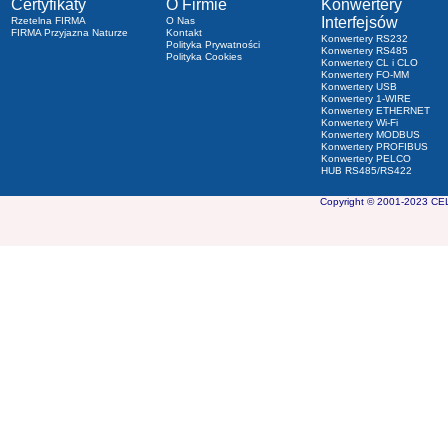
Certyfikaty
O Firmie
Konwertery
Interfejsów
Rzetelna FIRMA
O Nas
FIRMA Przyjazna Naturze
Kontakt
Konwertery RS232
Polityka Prywatności
Konwertery RS485
Polityka Cookies
Konwertery CL i CLO
Konwertery FO-MM
Konwertery USB
Konwertery 1-WIRE
Konwertery ETHERNET
Konwertery Wi-Fi
Konwertery MODBUS
Konwertery PROFIBUS
Konwertery PELCO
HUB RS485/RS422
Copyright © 2001-2023 CEL