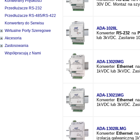
Konwertery Prędkości
30V DC. Montaż na szy
Przedłużacze RS-232
Przedłużacze RS-485/RS-422
Konwertery do Serwisu
ADA-1028L
Wirtualne Porty Szeregowe
Konwerter
RS-232
na
P
lub 3kVDC. Zasilanie 1
Akcesoria
Zastosowania
Współpracują z Nami
ADA-13020MG
Konwerter
Ethernet
n
1kVDC lub 3kVDC. Zasi
ADA-13021MG
Konwerter
Ethernet
n
1kVDC lub 3kVDC. Zasi
ADA-13028LMG
Konwerter
Ethernet
n
izolacją galwaniczną 1