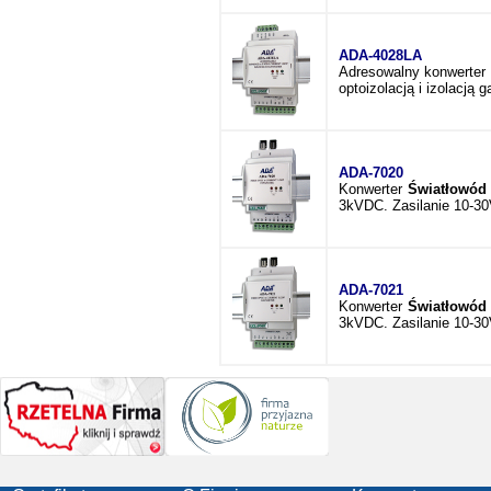
ADA-4028LA
Adresowalny konwerter 
optoizolacją i izolacj
ADA-7020
Konwerter
Światłowód
3kVDC. Zasilanie 10-3
ADA-7021
Konwerter
Światłowód
3kVDC. Zasilanie 10-3