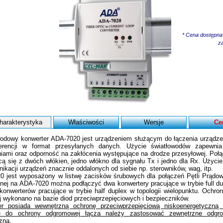
* Cena dostępna
za
harakterystyka
Właściwości
Wersje
Ce
odowy konwerter ADA-7020 jest urządzeniem służącym do łączenia urządzeń
erencji w format przesyłanych danych. Użycie światłowodów zapewnia
iami oraz odporność na zakłócenia występujące na drodze przesyłowej. Połąc
cą się z dwóch włókien, jedno włókno dla sygnału Tx i jedno dla Rx. Użyc
ikacji urządzeń znacznie oddalonych od siebie np. sterowników, wag, itp.
 jest wyposażony w listwę zacisków śrubowych dla połączeń Pętli Prądowej 
ej na ADA-7020 można podłączyć dwa konwertery pracujące w trybie full dupl
konwerterów pracujące w trybie half duplex w topologii wielopunktu. Ochronę
 wykonano na bazie diod przeciwprzepięciowych i bezpieczników.
er posiada wewnętrzną ochronę przeciwprzepięciową niskoenergetyczną dl
e do ochrony odgromowej łącza należy zastosować zewnętrzne odgrom
czną.