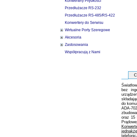
Konwertery Prędkości
Przedłużacze RS-232
Przedłużacze RS-485/RS-422
Konwertery do Serwisu
Wirtualne Porty Szeregowe
Akcesoria
Zastosowania
Współpracują z Nami
C
Światłow
bez ing
urządzen
składają
do komun
ADA-7020
zbudowan
oraz 15 
Prądowej
Konwert
jednakż
telefoni