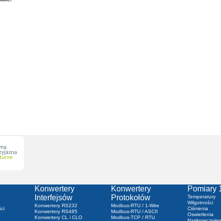
Konwertery
Konwertery
Pomiary 
Interfejsów
Protokołów
Temperatury
Wilgotności
Konwertery RS232
Modbus-RTU / 1-Wire
ci
Ciśnienia
Konwertery RS485
Modbus-RTU / ASCII
Oswietlenia
Konwertery CL i CLO
Modbus-TCP / RTU
Nasłonecznien