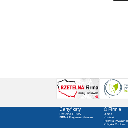
Certyfikaty
O Firmie
Rzetelna FIRMA
O Nas
FIRMA Przyjazna Naturze
Kontakt
Polityka Prywatnoś
Polityka Cookies