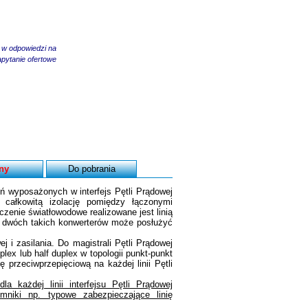
 w odpowiedzi na
pytanie ofertowe
ny
Do pobrania
 wyposażonych w interfejs Pętli Prądowej
 całkowitą izolację pomiędzy łączonymi
zenie światłowodowe realizowane jest linią
ie dwóch takich konwerterów może posłużyć
i zasilania. Do magistrali Pętli Prądowej
ex lub half duplex w topologii punkt-punkt
 przeciwprzepięciową na każdej linii Pętli
a każdej linii interfejsu Pętli Prądowej
niki np. typowe zabezpieczające linię