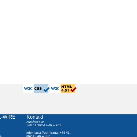
1-WIRE
Kontakt
Zamówienia:
+48 41 362-12-46 w.201
Informacja Techniczna: +48 41
362-12-46 w.202
ia