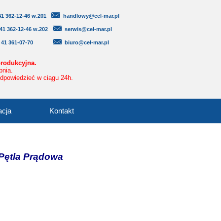
1 362-12-46 w.201
handlowy@cel-mar.pl
41 362-12-46 w.202
serwis@cel-mar.pl
8 41 361-07-70
biuro@cel-mar.pl
produkcyjna.
pnia.
odpowiedzieć w ciągu 24h.
acja
Kontakt
Pętla Prądowa