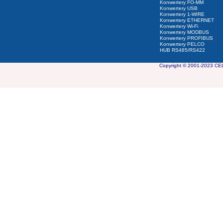
Konwertery FO-MM
Konwertery USB
Konwertery 1-WIRE
Konwertery ETHERNET
Konwertery Wi-Fi
Konwertery MODBUS
Konwertery PROFIBUS
Konwertery PELCO
HUB RS485/RS422
Copyright © 2001-2023 CEL