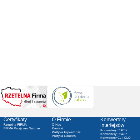
Certyfikaty
O Firmie
Konwertery
Interfejsów
Rzetelna FIRMA
O Nas
FIRMA Przyjazna Naturze
Kontakt
Konwertery RS232
Polityka Prywatności
Konwertery RS485
Polityka Cookies
Konwertery CL i CLO