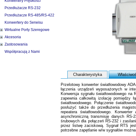
Konwertery Prędkości
Przedłużacze RS-232
Przedłużacze RS-485/RS-422
Konwertery do Serwisu
Wirtualne Porty Szeregowe
Akcesoria
Zastosowania
Współpracują z Nami
Charakterystyka
Właściwoś
Przelotowy konwerter światłowodowy ADA
łączenia urządzeń wyposażonych w inter
Konwersja sygnału światłowodowego na R
zapewnia całkowitą izolację pomiędzy ł
światłowodowego. Połączenie światłowod
posłużyć także do przedłużenia magistr
repeatera światłowodowego. Konwerter
asynchroniczną transmisję danych RS-
śrubowych dla połączeń RS-232 i zasilan
przez listwę zaciskową. Sygnał RTS jes
potrzebne zapętlanie w/w sygnałów można 