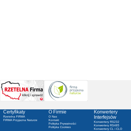
Certyfikaty
O Firmie
Konwertery
Interfejsów
Rzetelna FIRMA
O Nas
FIRMA Przyjazna Naturze
Kontakt
Konwertery RS232
Polityka Prywatności
Konwertery RS485
Polityka Cookies
Konwertery CL i CLO