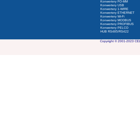
Konwertery FO-MM
Konwertery USB
Konwertery 1-WIRE
Konwertery ETHERNET
Konwertery Wi-Fi
Konwertery MODBUS
Konwertery PROFIBUS
Konwertery PELCO
HUB RS485/RS422
Copyright © 2001-2023 CEL